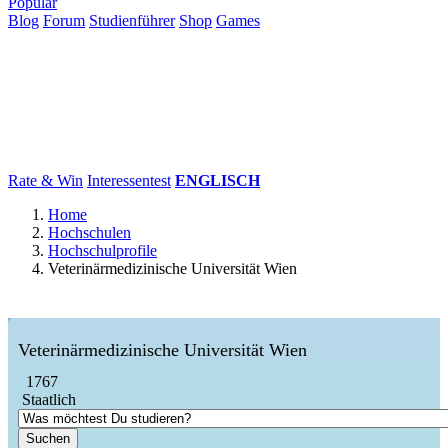
Populär
Blog
Forum
Studienführer
Shop
Games
×
Hochschulen
Studium
Karriere
Populär
Rate & Win
Interessentest
ENGLISCH
Home
Hochschulen
Hochschulprofile
Veterinärmedizinische Universität Wien
Veterinärmedizinische Universität Wien
1767
Staatlich