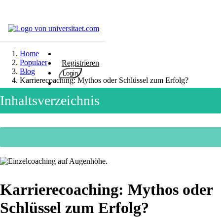
Hochschulen
Studium
Home
Populaer
Registrieren
Karriere
Blog
Login
Karrierecoaching: Mythos oder Schlüssel zum Erfolg?
Populär
Inhaltsverzeichnis
Rate
&
Win
Interessentest
ENGLISCH
Karrierecoaching: Mythos oder
Schlüssel zum Erfolg?