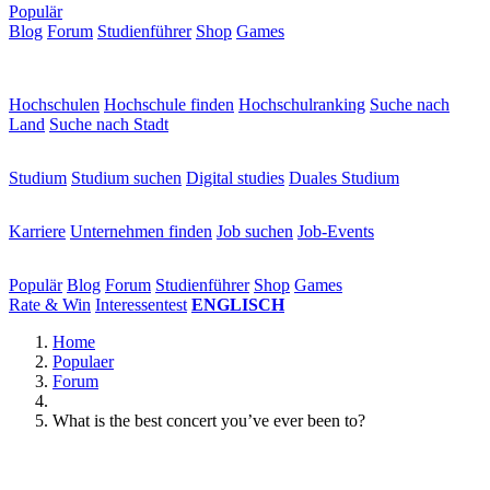
Populär
Blog
Forum
Studienführer
Shop
Games
×
Hochschulen
Hochschulen
Hochschule finden
Hochschulranking
Suche nach
Land
Suche nach Stadt
Studium
Studium
Studium suchen
Digital studies
Duales Studium
Karriere
Karriere
Unternehmen finden
Job suchen
Job-Events
Populär
Populär
Blog
Forum
Studienführer
Shop
Games
Rate & Win
Interessentest
ENGLISCH
Home
Populaer
Forum
What is the best concert you’ve ever been to?